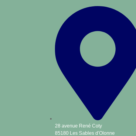
28 avenue René Coty
85180 Les Sables d'Olonne