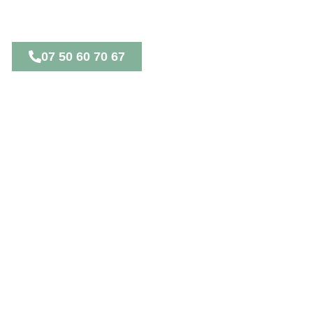
Contactez-moi afin que nous puissions
parler de votre projet.
07 50 60 70 67